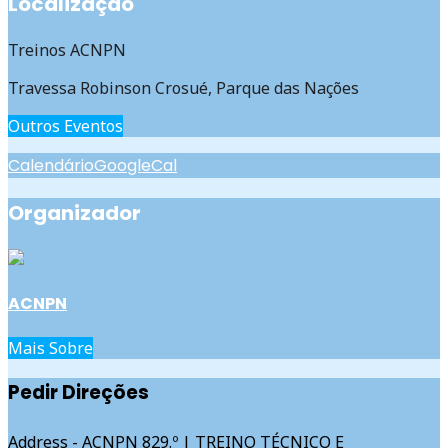
Localização
Treinos ACNPN
Travessa Robinson Crosué, Parque das Nações
Outros Eventos
Calendário
GoogleCal
Organizador
ACNPN
Mais Sobre
Pedir Direções
Address - ACNPN 829.º | TREINO TÉCNICO E