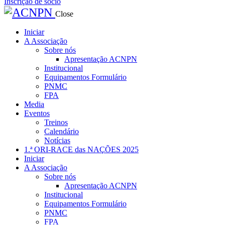
Inscrição de sócio
Close
Iniciar
A Associação
Sobre nós
Apresentação ACNPN
Institucional
Equipamentos Formulário
PNMC
FPA
Media
Eventos
Treinos
Calendário
Notícias
1.ª ORI-RACE das NAÇÕES 2025
Iniciar
A Associação
Sobre nós
Apresentação ACNPN
Institucional
Equipamentos Formulário
PNMC
FPA