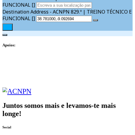
FUNCIONAL []
Destination Address - ACNPN 829.º | TREINO TÉCNICO E
FUNCIONAL []
Apoios:
Juntos somos mais e levamos-te mais
longe!
Social