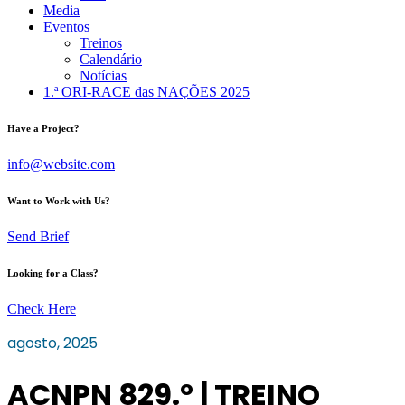
Media
Eventos
Treinos
Calendário
Notícias
1.ª ORI-RACE das NAÇÕES 2025
Have a Project?
info@website.com
Want to Work with Us?
Send Brief
Looking for a Class?
Check Here
agosto, 2025
ACNPN 829.º | TREINO