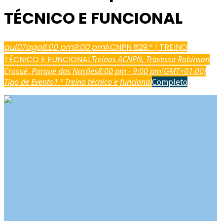
TÉCNICO E FUNCIONAL
qui
07
ago
8:00 pm
9:00 pm
ACNPN 829.º | TREINO
TÉCNICO E FUNCIONAL
Treinos ACNPN
, Travessa Robinson
Crosué, Parque das Nações
8:00 pm - 9:00 pm
(GMT+01:00)
Tipo de Evento
1.º Treino técnico e funcional
Completo