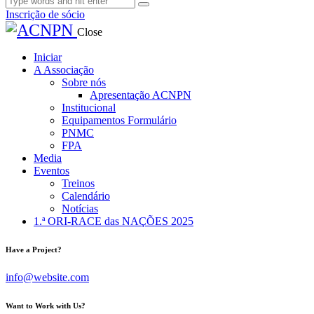
Inscrição de sócio
Close
Iniciar
A Associação
Sobre nós
Apresentação ACNPN
Institucional
Equipamentos Formulário
PNMC
FPA
Media
Eventos
Treinos
Calendário
Notícias
1.ª ORI-RACE das NAÇÕES 2025
Have a Project?
info@website.com
Want to Work with Us?