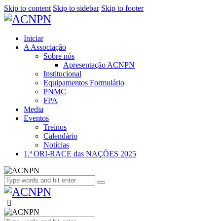
Skip to content
Skip to sidebar
Skip to footer
Iniciar
A Associação
Sobre nós
Apresentação ACNPN
Institucional
Equipamentos Formulário
PNMC
FPA
Media
Eventos
Treinos
Calendário
Notícias
1.ª ORI-RACE das NAÇÕES 2025